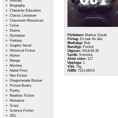
+
Animals
+
Biography
+
Character Education
+
Classic Literature
+
Classroom Resources
+
Crime
+
Drama
Författare:
Markus Zusak
+
Dystopian
Förlag:
En bok för alla
+
Fantasy
Mediatyp:
Bok
+
Graphic Novel
Bandtyp:
Pocket
+
Historical Fiction
Utgiven:
2014-04-30
Språk:
Svenska
+
Humor
Antal sidor:
127
+
Manga
Upplaga:
1
+
Mystery
Vikt:
74g
+
Nobel Prize
ISBN:
7221-683-9
+
Non Fiction
+
Oregistrerade Böcker
+
Picture Books
+
Poetry
+
Realistic Fiction
+
Romance
+
Scary
+
Science Fiction
+
SEL