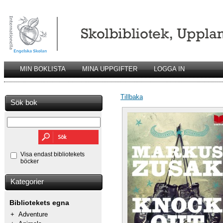
MIN BOKLISTA
MINA UPPGIFTER
LOGGA IN
Tillbaka
Sök bok
Visa endast bibliotekets
böcker
Kategorier
Bibliotekets egna
+
Adventure